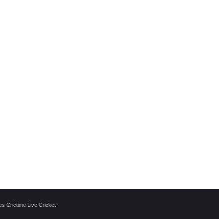
es
Crictime Live Cricket